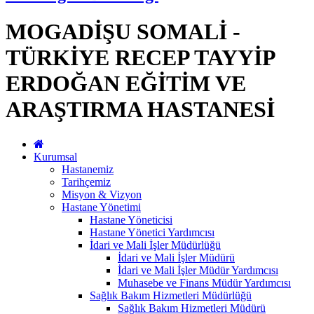
MOGADİŞU SOMALİ -
TÜRKİYE RECEP TAYYİP
ERDOĞAN EĞİTİM VE
ARAŞTIRMA HASTANESİ
Kurumsal
Hastanemiz
Tarihçemiz
Misyon & Vizyon
Hastane Yönetimi
Hastane Yöneticisi
Hastane Yönetici Yardımcısı
İdari ve Mali İşler Müdürlüğü
İdari ve Mali İşler Müdürü
İdari ve Mali İşler Müdür Yardımcısı
Muhasebe ve Finans Müdür Yardımcısı
Sağlık Bakım Hizmetleri Müdürlüğü
Sağlık Bakım Hizmetleri Müdürü