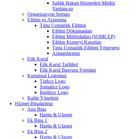
Sağlık Bakım Hizmetleri Müdür
Yardımcısı
Organizasyon Şeması
Eğitim ve Araştırma
Tıpta Uzmanlık Eğitimi
Eğitim Dökümanları
Eğitim Müfredatları (SOMCEP)
Eğitim Konseyi Kararları
Tıpta Uzmanlık Eğitimi Yönergesi
Asistanlarımız
Etik Kurul
Etik Kurul Tarihleri
Etik Kurul Başvuru Formları
Kurumsal Logomuz
Türkçe Logo
Somalice Logo
İngilizce Logo
Kalite Yönetimi
Hizmet Binalarımız
Ana Bina
Harita & Ulaşım
Ek Bina 1
Harita & Ulaşım
Ek Bina 2
Harita & Ulaşım