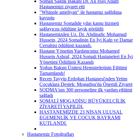
Somali Sağlık Bakanı Dr. Ali Haji Adam
Hastanemizi ziyaret etti
"Whipple ameliyatı" ile hastamız sağlığına
kavuştu
Hastanemiz Somalide yılın kamu hizmeti
sağlayıcısı ödülüne layık görüldü
Hastanemizden Uz. Dr. Abdinafic Mohamud
Hussein, 2024 Somalinin En İyi Kalp ve Damar
Cerrahisi ödülünü kazandı.
Hastane Yönetim Yardımcımız Mohamed
Hussein Ashraf, 2024 Somali Hastaneleri En İyi
Yönetimi Ödülünü Kazandı
Yoğun Bakım Ünitesi Hemşirelerinin Eğitimi
Tamamlandı!
Recep Tayyip Erdoğan Hastanesi'nden Yetim
Çocuklara Destek: Mogadişu'da Önemli Ziyaret
SODMA'nın 300 personeline ilk yardım eğitimi
sağladı
SOMALİ MOGADİŞU BÜYÜKELÇİLİK
ZİYARETİ YAPILDI.
HASTANEMİZDE 23 NİSAN ULUSAL
EGEMENLİK VE ÇOCUK BAYRAMI
KUTLANDI.
Hastanemiz Fotoğrafları