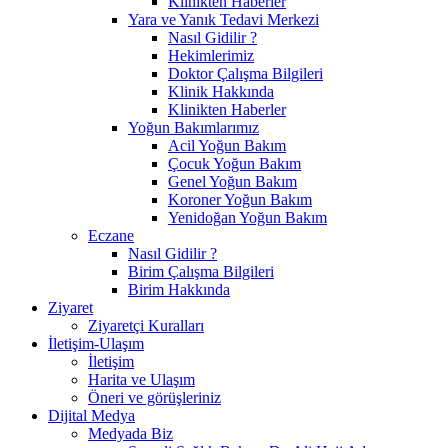
Klinikten Haberler
Yara ve Yanık Tedavi Merkezi
Nasıl Gidilir ?
Hekimlerimiz
Doktor Çalışma Bilgileri
Klinik Hakkında
Klinikten Haberler
Yoğun Bakımlarımız
Acil Yoğun Bakım
Çocuk Yoğun Bakım
Genel Yoğun Bakım
Koroner Yoğun Bakım
Yenidoğan Yoğun Bakım
Eczane
Nasıl Gidilir ?
Birim Çalışma Bilgileri
Birim Hakkında
Ziyaret
Ziyaretçi Kuralları
İletişim-Ulaşım
İletişim
Harita ve Ulaşım
Öneri ve görüşleriniz
Dijital Medya
Medyada Biz