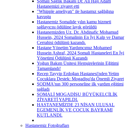
Somali Sağlık Bakanı Dr. Ali Haji Adam
Hastanemizi ziyaret etti
"Whipple ameliyatı" ile hastamız sağlığına
kavuştu
Hastanemiz Somalide yılın kamu hizmeti
sağlayıcısı ödülüne layık görüldü
Hastanemizden Uz. Dr. Abdinafic Mohamud
Hussein, 2024 Somalinin En İyi Kalp ve Damar
Cerrahisi ödülünü kazandı.
Hastane Yönetim Yardımcımız Mohamed
Hussein Ashraf, 2024 Somali Hastaneleri En İyi
Yönetimi Ödülünü Kazandı
Yoğun Bakım Ünitesi Hemşirelerinin Eğitimi
Tamamlandı!
Recep Tayyip Erdoğan Hastanesi'nden Yetim
Çocuklara Destek: Mogadişu'da Önemli Ziyaret
SODMA'nın 300 personeline ilk yardım eğitimi
sağladı
SOMALİ MOGADİŞU BÜYÜKELÇİLİK
ZİYARETİ YAPILDI.
HASTANEMİZDE 23 NİSAN ULUSAL
EGEMENLİK VE ÇOCUK BAYRAMI
KUTLANDI.
Hastanemiz Fotoğrafları