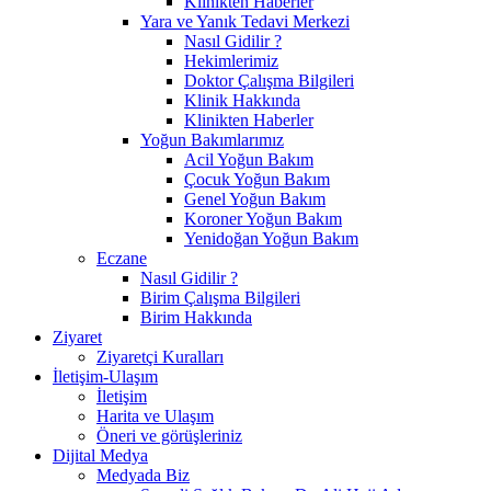
Klinikten Haberler
Yara ve Yanık Tedavi Merkezi
Nasıl Gidilir ?
Hekimlerimiz
Doktor Çalışma Bilgileri
Klinik Hakkında
Klinikten Haberler
Yoğun Bakımlarımız
Acil Yoğun Bakım
Çocuk Yoğun Bakım
Genel Yoğun Bakım
Koroner Yoğun Bakım
Yenidoğan Yoğun Bakım
Eczane
Nasıl Gidilir ?
Birim Çalışma Bilgileri
Birim Hakkında
Ziyaret
Ziyaretçi Kuralları
İletişim-Ulaşım
İletişim
Harita ve Ulaşım
Öneri ve görüşleriniz
Dijital Medya
Medyada Biz