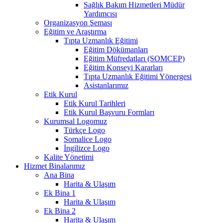
Sağlık Bakım Hizmetleri Müdür
Yardımcısı
Organizasyon Şeması
Eğitim ve Araştırma
Tıpta Uzmanlık Eğitimi
Eğitim Dökümanları
Eğitim Müfredatları (SOMCEP)
Eğitim Konseyi Kararları
Tıpta Uzmanlık Eğitimi Yönergesi
Asistanlarımız
Etik Kurul
Etik Kurul Tarihleri
Etik Kurul Başvuru Formları
Kurumsal Logomuz
Türkçe Logo
Somalice Logo
İngilizce Logo
Kalite Yönetimi
Hizmet Binalarımız
Ana Bina
Harita & Ulaşım
Ek Bina 1
Harita & Ulaşım
Ek Bina 2
Harita & Ulaşım