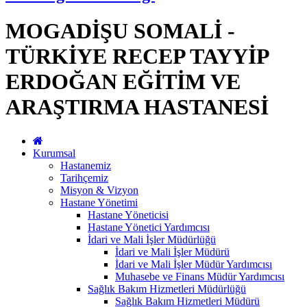
MOGADİŞU SOMALİ -
TÜRKİYE RECEP TAYYİP
ERDOĞAN EĞİTİM VE
ARAŞTIRMA HASTANESİ
Kurumsal
Hastanemiz
Tarihçemiz
Misyon & Vizyon
Hastane Yönetimi
Hastane Yöneticisi
Hastane Yönetici Yardımcısı
İdari ve Mali İşler Müdürlüğü
İdari ve Mali İşler Müdürü
İdari ve Mali İşler Müdür Yardımcısı
Muhasebe ve Finans Müdür Yardımcısı
Sağlık Bakım Hizmetleri Müdürlüğü
Sağlık Bakım Hizmetleri Müdürü