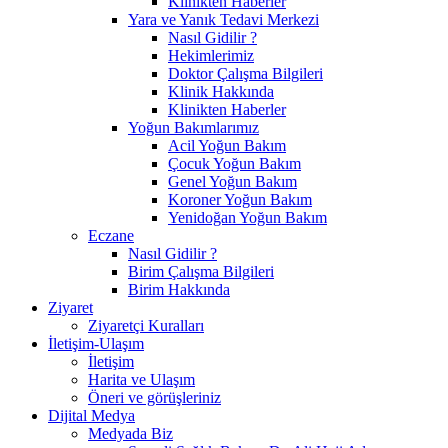
Klinikten Haberler
Yara ve Yanık Tedavi Merkezi
Nasıl Gidilir ?
Hekimlerimiz
Doktor Çalışma Bilgileri
Klinik Hakkında
Klinikten Haberler
Yoğun Bakımlarımız
Acil Yoğun Bakım
Çocuk Yoğun Bakım
Genel Yoğun Bakım
Koroner Yoğun Bakım
Yenidoğan Yoğun Bakım
Eczane
Nasıl Gidilir ?
Birim Çalışma Bilgileri
Birim Hakkında
Ziyaret
Ziyaretçi Kuralları
İletişim-Ulaşım
İletişim
Harita ve Ulaşım
Öneri ve görüşleriniz
Dijital Medya
Medyada Biz