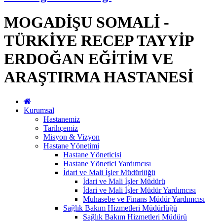
MOGADİŞU SOMALİ -
TÜRKİYE RECEP TAYYİP
ERDOĞAN EĞİTİM VE
ARAŞTIRMA HASTANESİ
Kurumsal
Hastanemiz
Tarihçemiz
Misyon & Vizyon
Hastane Yönetimi
Hastane Yöneticisi
Hastane Yönetici Yardımcısı
İdari ve Mali İşler Müdürlüğü
İdari ve Mali İşler Müdürü
İdari ve Mali İşler Müdür Yardımcısı
Muhasebe ve Finans Müdür Yardımcısı
Sağlık Bakım Hizmetleri Müdürlüğü
Sağlık Bakım Hizmetleri Müdürü