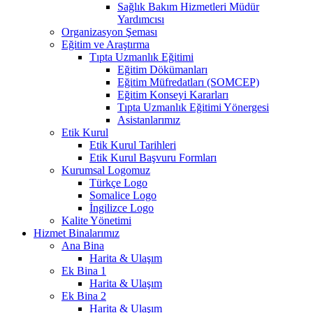
Sağlık Bakım Hizmetleri Müdür
Yardımcısı
Organizasyon Şeması
Eğitim ve Araştırma
Tıpta Uzmanlık Eğitimi
Eğitim Dökümanları
Eğitim Müfredatları (SOMCEP)
Eğitim Konseyi Kararları
Tıpta Uzmanlık Eğitimi Yönergesi
Asistanlarımız
Etik Kurul
Etik Kurul Tarihleri
Etik Kurul Başvuru Formları
Kurumsal Logomuz
Türkçe Logo
Somalice Logo
İngilizce Logo
Kalite Yönetimi
Hizmet Binalarımız
Ana Bina
Harita & Ulaşım
Ek Bina 1
Harita & Ulaşım
Ek Bina 2
Harita & Ulaşım