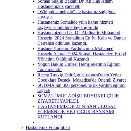
Somali Sağlık Bakanı Dr. Ali Haji Adam
Hastanemizi ziyaret etti
"Whipple ameliyatı" ile hastamız sağlığına
kavuştu
Hastanemiz Somalide yılın kamu hizmeti
sağlayıcısı ödülüne layık görüldü
Hastanemizden Uz. Dr. Abdinafic Mohamud
Hussein, 2024 Somalinin En İyi Kalp ve Damar
Cerrahisi ödülünü kazandı.
Hastane Yönetim Yardımcımız Mohamed
Hussein Ashraf, 2024 Somali Hastaneleri En İyi
Yönetimi Ödülünü Kazandı
Yoğun Bakım Ünitesi Hemşirelerinin Eğitimi
Tamamlandı!
Recep Tayyip Erdoğan Hastanesi'nden Yetim
Çocuklara Destek: Mogadişu'da Önemli Ziyaret
SODMA'nın 300 personeline ilk yardım eğitimi
sağladı
SOMALİ MOGADİŞU BÜYÜKELÇİLİK
ZİYARETİ YAPILDI.
HASTANEMİZDE 23 NİSAN ULUSAL
EGEMENLİK VE ÇOCUK BAYRAMI
KUTLANDI.
Hastanemiz Fotoğrafları