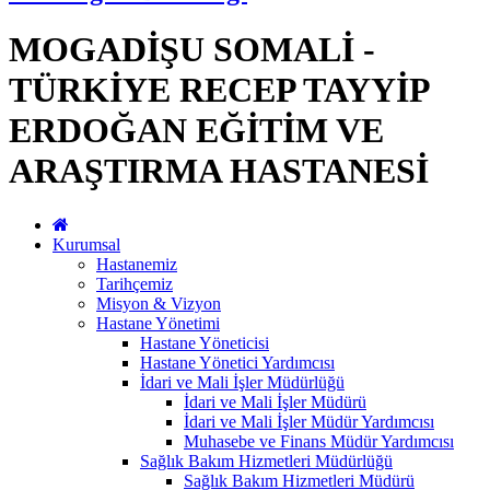
MOGADİŞU SOMALİ -
TÜRKİYE RECEP TAYYİP
ERDOĞAN EĞİTİM VE
ARAŞTIRMA HASTANESİ
Kurumsal
Hastanemiz
Tarihçemiz
Misyon & Vizyon
Hastane Yönetimi
Hastane Yöneticisi
Hastane Yönetici Yardımcısı
İdari ve Mali İşler Müdürlüğü
İdari ve Mali İşler Müdürü
İdari ve Mali İşler Müdür Yardımcısı
Muhasebe ve Finans Müdür Yardımcısı
Sağlık Bakım Hizmetleri Müdürlüğü
Sağlık Bakım Hizmetleri Müdürü