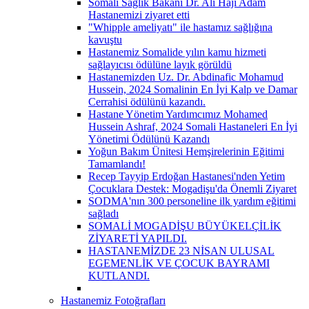
Somali Sağlık Bakanı Dr. Ali Haji Adam
Hastanemizi ziyaret etti
"Whipple ameliyatı" ile hastamız sağlığına
kavuştu
Hastanemiz Somalide yılın kamu hizmeti
sağlayıcısı ödülüne layık görüldü
Hastanemizden Uz. Dr. Abdinafic Mohamud
Hussein, 2024 Somalinin En İyi Kalp ve Damar
Cerrahisi ödülünü kazandı.
Hastane Yönetim Yardımcımız Mohamed
Hussein Ashraf, 2024 Somali Hastaneleri En İyi
Yönetimi Ödülünü Kazandı
Yoğun Bakım Ünitesi Hemşirelerinin Eğitimi
Tamamlandı!
Recep Tayyip Erdoğan Hastanesi'nden Yetim
Çocuklara Destek: Mogadişu'da Önemli Ziyaret
SODMA'nın 300 personeline ilk yardım eğitimi
sağladı
SOMALİ MOGADİŞU BÜYÜKELÇİLİK
ZİYARETİ YAPILDI.
HASTANEMİZDE 23 NİSAN ULUSAL
EGEMENLİK VE ÇOCUK BAYRAMI
KUTLANDI.
Hastanemiz Fotoğrafları