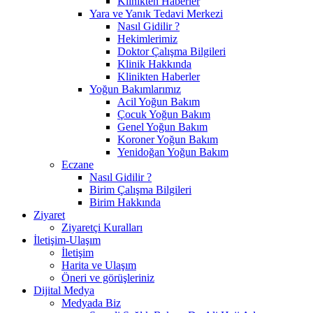
Klinikten Haberler
Yara ve Yanık Tedavi Merkezi
Nasıl Gidilir ?
Hekimlerimiz
Doktor Çalışma Bilgileri
Klinik Hakkında
Klinikten Haberler
Yoğun Bakımlarımız
Acil Yoğun Bakım
Çocuk Yoğun Bakım
Genel Yoğun Bakım
Koroner Yoğun Bakım
Yenidoğan Yoğun Bakım
Eczane
Nasıl Gidilir ?
Birim Çalışma Bilgileri
Birim Hakkında
Ziyaret
Ziyaretçi Kuralları
İletişim-Ulaşım
İletişim
Harita ve Ulaşım
Öneri ve görüşleriniz
Dijital Medya
Medyada Biz