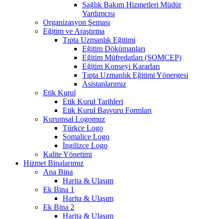
Sağlık Bakım Hizmetleri Müdür
Yardımcısı
Organizasyon Şeması
Eğitim ve Araştırma
Tıpta Uzmanlık Eğitimi
Eğitim Dökümanları
Eğitim Müfredatları (SOMCEP)
Eğitim Konseyi Kararları
Tıpta Uzmanlık Eğitimi Yönergesi
Asistanlarımız
Etik Kurul
Etik Kurul Tarihleri
Etik Kurul Başvuru Formları
Kurumsal Logomuz
Türkçe Logo
Somalice Logo
İngilizce Logo
Kalite Yönetimi
Hizmet Binalarımız
Ana Bina
Harita & Ulaşım
Ek Bina 1
Harita & Ulaşım
Ek Bina 2
Harita & Ulaşım