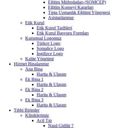
Eğitim Müfredatları (SOMCEP)
Eğitim Konseyi Kararları
Tıpta Uzmanlık Eğitimi Yönergesi
Asistanlarımız
Etik Kurul
Etik Kurul Tarihleri
Etik Kurul Başvuru Formları
Kurumsal Logomuz
Türkçe Logo
Somalice Logo
İngilizce Logo
Kalite Yönetimi
Hizmet Binalarımız
Ana Bina
Harita & Ulaşım
Ek Bina 1
Harita & Ulaşım
Ek Bina 2
Harita & Ulaşım
Ek Bina 3
Harita & Ulaşım
Tıbbi Birimler
Kliniklerimiz
Acil Tıp
Nasıl Gidilir ?