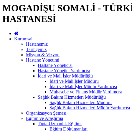
MOGADİŞU SOMALİ - TÜRK
HASTANESİ
Kurumsal
Hastanemiz
Tarihçemiz
Misyon & Vizyon
Hastane Yönetimi
Hastane Yöneticisi
Hastane Yönetici Yardımcısı
İdari ve Mali İşler Müdürlüğü
İdari ve Mali İşler Müdürü
İdari ve Mali İşler Müdür Yardımcısı
Muhasebe ve Finans Müdür Yardımcısı
Sağlık Bakım Hizmetleri Müdürlüğü
Sağlık Bakım Hizmetleri Müdürü
Sağlık Bakım Hizmetleri Müdür Yardımcısı
Organizasyon Şeması
Eğitim ve Araştırma
Tıpta Uzmanlık Eğitimi
Eğitim Dökümanları