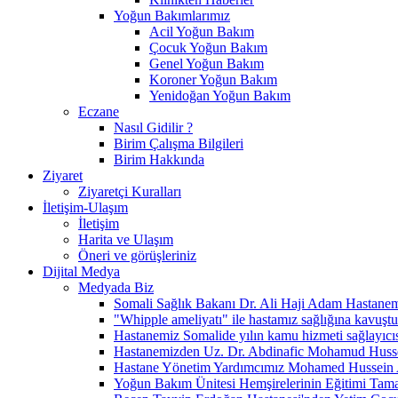
Yoğun Bakımlarımız
Acil Yoğun Bakım
Çocuk Yoğun Bakım
Genel Yoğun Bakım
Koroner Yoğun Bakım
Yenidoğan Yoğun Bakım
Eczane
Nasıl Gidilir ?
Birim Çalışma Bilgileri
Birim Hakkında
Ziyaret
Ziyaretçi Kuralları
İletişim-Ulaşım
İletişim
Harita ve Ulaşım
Öneri ve görüşleriniz
Dijital Medya
Medyada Biz
Somali Sağlık Bakanı Dr. Ali Haji Adam Hastanemiz
"Whipple ameliyatı" ile hastamız sağlığına kavuştu
Hastanemiz Somalide yılın kamu hizmeti sağlayıcıs
Hastanemizden Uz. Dr. Abdinafic Mohamud Hussei
Hastane Yönetim Yardımcımız Mohamed Hussein A
Yoğun Bakım Ünitesi Hemşirelerinin Eğitimi Tam