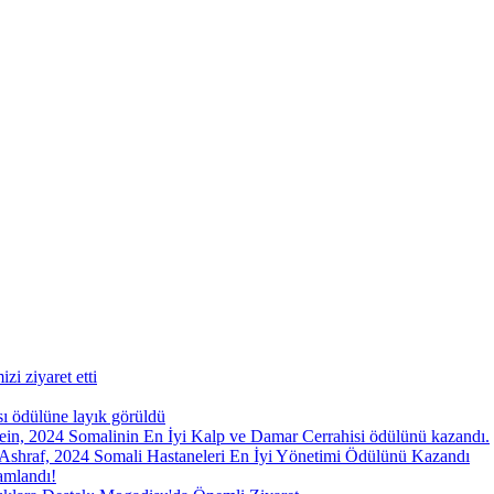
i ziyaret etti
ı ödülüne layık görüldü
n, 2024 Somalinin En İyi Kalp ve Damar Cerrahisi ödülünü kazandı.
shraf, 2024 Somali Hastaneleri En İyi Yönetimi Ödülünü Kazandı
amlandı!