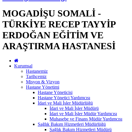
MOGADİŞU SOMALİ -
TÜRKİYE RECEP TAYYİP
ERDOĞAN EĞİTİM VE
ARAŞTIRMA HASTANESİ
Kurumsal
Hastanemiz
Tarihçemiz
Misyon & Vizyon
Hastane Yönetimi
Hastane Yöneticisi
Hastane Yönetici Yardımcısı
İdari ve Mali İşler Müdürlüğü
İdari ve Mali İşler Müdürü
İdari ve Mali İşler Müdür Yardımcısı
Muhasebe ve Finans Müdür Yardımcısı
Sağlık Bakım Hizmetleri Müdürlüğü
Sağlık Bakım Hizmetleri Müdürü