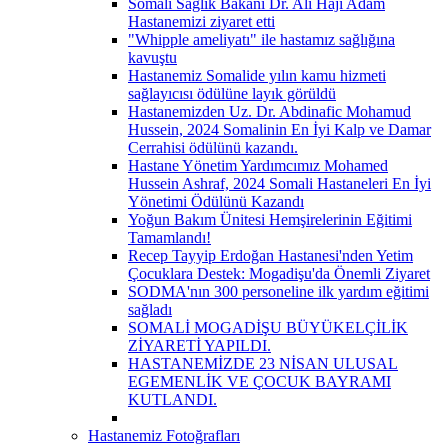
Somali Sağlık Bakanı Dr. Ali Haji Adam
Hastanemizi ziyaret etti
"Whipple ameliyatı" ile hastamız sağlığına
kavuştu
Hastanemiz Somalide yılın kamu hizmeti
sağlayıcısı ödülüne layık görüldü
Hastanemizden Uz. Dr. Abdinafic Mohamud
Hussein, 2024 Somalinin En İyi Kalp ve Damar
Cerrahisi ödülünü kazandı.
Hastane Yönetim Yardımcımız Mohamed
Hussein Ashraf, 2024 Somali Hastaneleri En İyi
Yönetimi Ödülünü Kazandı
Yoğun Bakım Ünitesi Hemşirelerinin Eğitimi
Tamamlandı!
Recep Tayyip Erdoğan Hastanesi'nden Yetim
Çocuklara Destek: Mogadişu'da Önemli Ziyaret
SODMA'nın 300 personeline ilk yardım eğitimi
sağladı
SOMALİ MOGADİŞU BÜYÜKELÇİLİK
ZİYARETİ YAPILDI.
HASTANEMİZDE 23 NİSAN ULUSAL
EGEMENLİK VE ÇOCUK BAYRAMI
KUTLANDI.
Hastanemiz Fotoğrafları