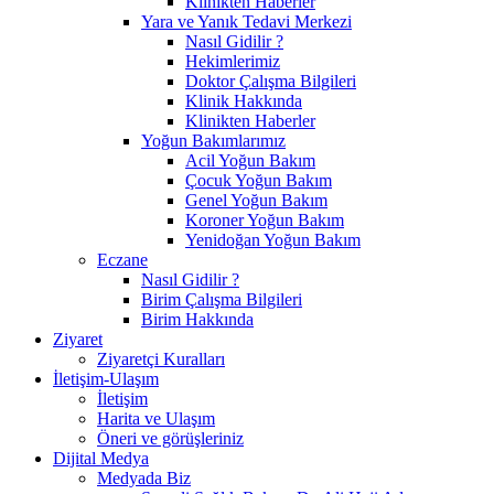
Klinikten Haberler
Yara ve Yanık Tedavi Merkezi
Nasıl Gidilir ?
Hekimlerimiz
Doktor Çalışma Bilgileri
Klinik Hakkında
Klinikten Haberler
Yoğun Bakımlarımız
Acil Yoğun Bakım
Çocuk Yoğun Bakım
Genel Yoğun Bakım
Koroner Yoğun Bakım
Yenidoğan Yoğun Bakım
Eczane
Nasıl Gidilir ?
Birim Çalışma Bilgileri
Birim Hakkında
Ziyaret
Ziyaretçi Kuralları
İletişim-Ulaşım
İletişim
Harita ve Ulaşım
Öneri ve görüşleriniz
Dijital Medya
Medyada Biz