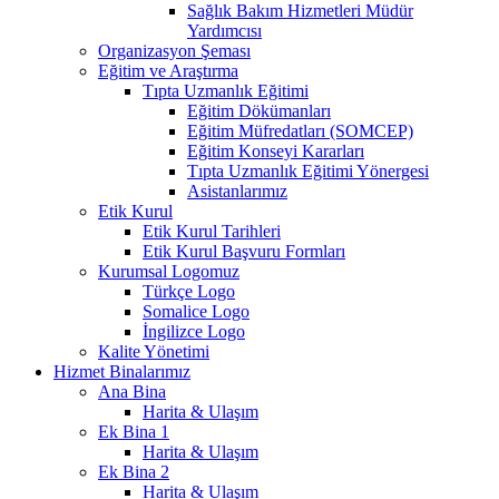
Sağlık Bakım Hizmetleri Müdür
Yardımcısı
Organizasyon Şeması
Eğitim ve Araştırma
Tıpta Uzmanlık Eğitimi
Eğitim Dökümanları
Eğitim Müfredatları (SOMCEP)
Eğitim Konseyi Kararları
Tıpta Uzmanlık Eğitimi Yönergesi
Asistanlarımız
Etik Kurul
Etik Kurul Tarihleri
Etik Kurul Başvuru Formları
Kurumsal Logomuz
Türkçe Logo
Somalice Logo
İngilizce Logo
Kalite Yönetimi
Hizmet Binalarımız
Ana Bina
Harita & Ulaşım
Ek Bina 1
Harita & Ulaşım
Ek Bina 2
Harita & Ulaşım