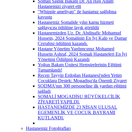
Somali Sağlık Bakanı Dr. Ali Haji Adam
Hastanemizi ziyaret etti
"Whipple ameliyatı" ile hastamız sağlığına
kavuştu
Hastanemiz Somalide yılın kamu hizmeti
sağlayıcısı ödülüne layık görüldü
Hastanemizden Uz. Dr. Abdinafic Mohamud
Hussein, 2024 Somalinin En İyi Kalp ve Damar
Cerrahisi ödülünü kazandı.
Hastane Yönetim Yardımcımız Mohamed
Hussein Ashraf, 2024 Somali Hastaneleri En İyi
Yönetimi Ödülünü Kazandı
Yoğun Bakım Ünitesi Hemşirelerinin Eğitimi
Tamamlandı!
Recep Tayyip Erdoğan Hastanesi'nden Yetim
Çocuklara Destek: Mogadişu'da Önemli Ziyaret
SODMA'nın 300 personeline ilk yardım eğitimi
sağladı
SOMALİ MOGADİŞU BÜYÜKELÇİLİK
ZİYARETİ YAPILDI.
HASTANEMİZDE 23 NİSAN ULUSAL
EGEMENLİK VE ÇOCUK BAYRAMI
KUTLANDI.
Hastanemiz Fotoğrafları