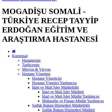
MOGADİŞU SOMALİ -
TÜRKİYE RECEP TAYYİP
ERDOĞAN EĞİTİM VE
ARAŞTIRMA HASTANESİ
Kurumsal
Hastanemiz
Tarihçemiz
Misyon & Vizyon
Hastane Yönetimi
Hastane Yöneticisi
Hastane Yönetici Yardımcısı
İdari ve Mali İşler Müdürlüğü
İdari ve Mali İşler Müdürü
İdari ve Mali İşler Müdür Yardımcısı
Muhasebe ve Finans Müdür Yardımcısı
Sağlık Bakım Hizmetleri Müdürlüğü
Sağlık Bakım Hizmetleri Müdürü