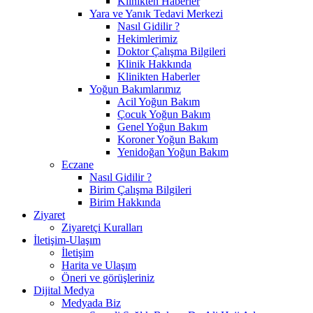
Klinikten Haberler
Yara ve Yanık Tedavi Merkezi
Nasıl Gidilir ?
Hekimlerimiz
Doktor Çalışma Bilgileri
Klinik Hakkında
Klinikten Haberler
Yoğun Bakımlarımız
Acil Yoğun Bakım
Çocuk Yoğun Bakım
Genel Yoğun Bakım
Koroner Yoğun Bakım
Yenidoğan Yoğun Bakım
Eczane
Nasıl Gidilir ?
Birim Çalışma Bilgileri
Birim Hakkında
Ziyaret
Ziyaretçi Kuralları
İletişim-Ulaşım
İletişim
Harita ve Ulaşım
Öneri ve görüşleriniz
Dijital Medya
Medyada Biz