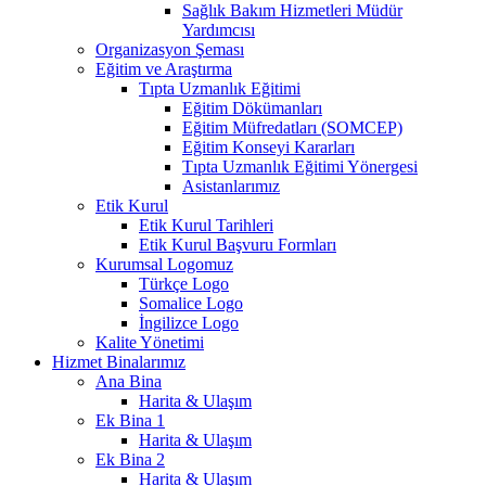
Sağlık Bakım Hizmetleri Müdür
Yardımcısı
Organizasyon Şeması
Eğitim ve Araştırma
Tıpta Uzmanlık Eğitimi
Eğitim Dökümanları
Eğitim Müfredatları (SOMCEP)
Eğitim Konseyi Kararları
Tıpta Uzmanlık Eğitimi Yönergesi
Asistanlarımız
Etik Kurul
Etik Kurul Tarihleri
Etik Kurul Başvuru Formları
Kurumsal Logomuz
Türkçe Logo
Somalice Logo
İngilizce Logo
Kalite Yönetimi
Hizmet Binalarımız
Ana Bina
Harita & Ulaşım
Ek Bina 1
Harita & Ulaşım
Ek Bina 2
Harita & Ulaşım