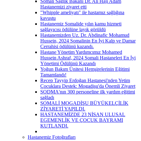
Somali Sağlık Bakanı Dr. Ali Haji Adam
Hastanemizi ziyaret etti
"Whipple ameliyatı" ile hastamız sağlığına
kavuştu
Hastanemiz Somalide yılın kamu hizmeti
sağlayıcısı ödülüne layık görüldü
Hastanemizden Uz. Dr. Abdinafic Mohamud
Hussein, 2024 Somalinin En İyi Kalp ve Damar
Cerrahisi ödülünü kazandı.
Hastane Yönetim Yardımcımız Mohamed
Hussein Ashraf, 2024 Somali Hastaneleri En İyi
Yönetimi Ödülünü Kazandı
Yoğun Bakım Ünitesi Hemşirelerinin Eğitimi
Tamamlandı!
Recep Tayyip Erdoğan Hastanesi'nden Yetim
Çocuklara Destek: Mogadişu'da Önemli Ziyaret
SODMA'nın 300 personeline ilk yardım eğitimi
sağladı
SOMALİ MOGADİŞU BÜYÜKELÇİLİK
ZİYARETİ YAPILDI.
HASTANEMİZDE 23 NİSAN ULUSAL
EGEMENLİK VE ÇOCUK BAYRAMI
KUTLANDI.
Hastanemiz Fotoğrafları