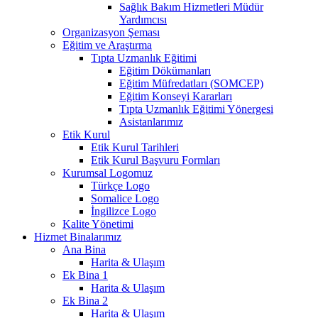
Sağlık Bakım Hizmetleri Müdür
Yardımcısı
Organizasyon Şeması
Eğitim ve Araştırma
Tıpta Uzmanlık Eğitimi
Eğitim Dökümanları
Eğitim Müfredatları (SOMCEP)
Eğitim Konseyi Kararları
Tıpta Uzmanlık Eğitimi Yönergesi
Asistanlarımız
Etik Kurul
Etik Kurul Tarihleri
Etik Kurul Başvuru Formları
Kurumsal Logomuz
Türkçe Logo
Somalice Logo
İngilizce Logo
Kalite Yönetimi
Hizmet Binalarımız
Ana Bina
Harita & Ulaşım
Ek Bina 1
Harita & Ulaşım
Ek Bina 2
Harita & Ulaşım