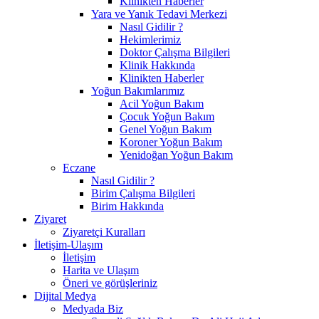
Klinikten Haberler
Yara ve Yanık Tedavi Merkezi
Nasıl Gidilir ?
Hekimlerimiz
Doktor Çalışma Bilgileri
Klinik Hakkında
Klinikten Haberler
Yoğun Bakımlarımız
Acil Yoğun Bakım
Çocuk Yoğun Bakım
Genel Yoğun Bakım
Koroner Yoğun Bakım
Yenidoğan Yoğun Bakım
Eczane
Nasıl Gidilir ?
Birim Çalışma Bilgileri
Birim Hakkında
Ziyaret
Ziyaretçi Kuralları
İletişim-Ulaşım
İletişim
Harita ve Ulaşım
Öneri ve görüşleriniz
Dijital Medya
Medyada Biz