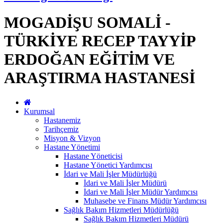
MOGADİŞU SOMALİ -
TÜRKİYE RECEP TAYYİP
ERDOĞAN EĞİTİM VE
ARAŞTIRMA HASTANESİ
Kurumsal
Hastanemiz
Tarihçemiz
Misyon & Vizyon
Hastane Yönetimi
Hastane Yöneticisi
Hastane Yönetici Yardımcısı
İdari ve Mali İşler Müdürlüğü
İdari ve Mali İşler Müdürü
İdari ve Mali İşler Müdür Yardımcısı
Muhasebe ve Finans Müdür Yardımcısı
Sağlık Bakım Hizmetleri Müdürlüğü
Sağlık Bakım Hizmetleri Müdürü