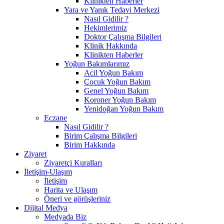
Klinikten Haberler
Yara ve Yanık Tedavi Merkezi
Nasıl Gidilir ?
Hekimlerimiz
Doktor Çalışma Bilgileri
Klinik Hakkında
Klinikten Haberler
Yoğun Bakımlarımız
Acil Yoğun Bakım
Çocuk Yoğun Bakım
Genel Yoğun Bakım
Koroner Yoğun Bakım
Yenidoğan Yoğun Bakım
Eczane
Nasıl Gidilir ?
Birim Çalışma Bilgileri
Birim Hakkında
Ziyaret
Ziyaretçi Kuralları
İletişim-Ulaşım
İletişim
Harita ve Ulaşım
Öneri ve görüşleriniz
Dijital Medya
Medyada Biz