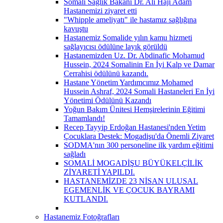
Somali Sağlık Bakanı Dr. Ali Haji Adam
Hastanemizi ziyaret etti
"Whipple ameliyatı" ile hastamız sağlığına
kavuştu
Hastanemiz Somalide yılın kamu hizmeti
sağlayıcısı ödülüne layık görüldü
Hastanemizden Uz. Dr. Abdinafic Mohamud
Hussein, 2024 Somalinin En İyi Kalp ve Damar
Cerrahisi ödülünü kazandı.
Hastane Yönetim Yardımcımız Mohamed
Hussein Ashraf, 2024 Somali Hastaneleri En İyi
Yönetimi Ödülünü Kazandı
Yoğun Bakım Ünitesi Hemşirelerinin Eğitimi
Tamamlandı!
Recep Tayyip Erdoğan Hastanesi'nden Yetim
Çocuklara Destek: Mogadişu'da Önemli Ziyaret
SODMA'nın 300 personeline ilk yardım eğitimi
sağladı
SOMALİ MOGADİŞU BÜYÜKELÇİLİK
ZİYARETİ YAPILDI.
HASTANEMİZDE 23 NİSAN ULUSAL
EGEMENLİK VE ÇOCUK BAYRAMI
KUTLANDI.
Hastanemiz Fotoğrafları