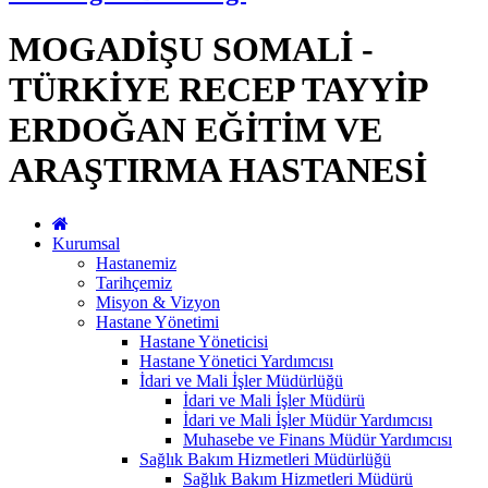
MOGADİŞU SOMALİ -
TÜRKİYE RECEP TAYYİP
ERDOĞAN EĞİTİM VE
ARAŞTIRMA HASTANESİ
Kurumsal
Hastanemiz
Tarihçemiz
Misyon & Vizyon
Hastane Yönetimi
Hastane Yöneticisi
Hastane Yönetici Yardımcısı
İdari ve Mali İşler Müdürlüğü
İdari ve Mali İşler Müdürü
İdari ve Mali İşler Müdür Yardımcısı
Muhasebe ve Finans Müdür Yardımcısı
Sağlık Bakım Hizmetleri Müdürlüğü
Sağlık Bakım Hizmetleri Müdürü