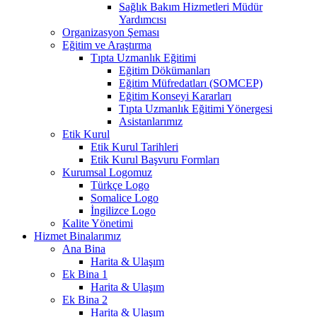
Sağlık Bakım Hizmetleri Müdür
Yardımcısı
Organizasyon Şeması
Eğitim ve Araştırma
Tıpta Uzmanlık Eğitimi
Eğitim Dökümanları
Eğitim Müfredatları (SOMCEP)
Eğitim Konseyi Kararları
Tıpta Uzmanlık Eğitimi Yönergesi
Asistanlarımız
Etik Kurul
Etik Kurul Tarihleri
Etik Kurul Başvuru Formları
Kurumsal Logomuz
Türkçe Logo
Somalice Logo
İngilizce Logo
Kalite Yönetimi
Hizmet Binalarımız
Ana Bina
Harita & Ulaşım
Ek Bina 1
Harita & Ulaşım
Ek Bina 2
Harita & Ulaşım